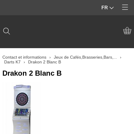
FR
Accueil
Contact et informations
Mon compte
Contact et informations
›
Jeux de Cafés,Brasseries,Bars,...
›
InfosTechniques
Darts K7
›
Drakon 2 Blanc B
Drakon 2 Blanc B
Bullshooter.Be