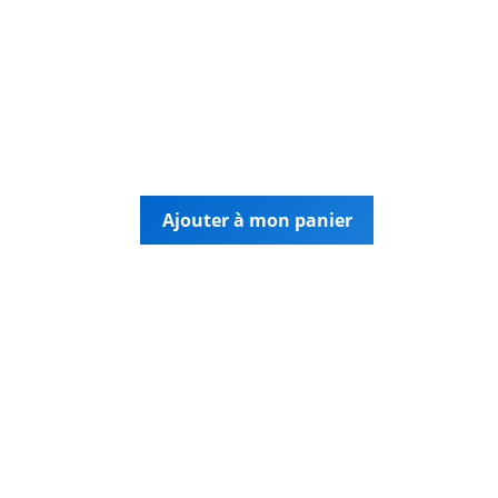
Ajouter à mon panier