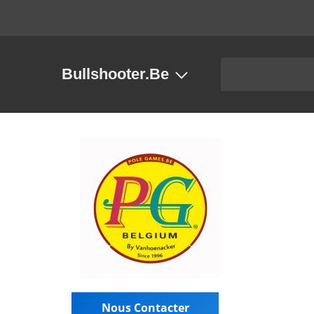
Bullshooter.Be
Nous Contacter