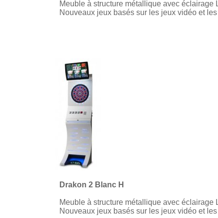
Meuble à structure métallique avec éclairage L
Nouveaux jeux basés sur les jeux vidéo et les 
Drakon 2 Blanc H
Meuble à structure métallique avec éclairage L
Nouveaux jeux basés sur les jeux vidéo et le