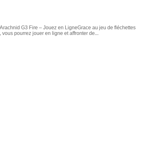
 Arachnid G3 Fire – Jouez en LigneGrace au jeu de fléchettes
vous pourrez jouer en ligne et affronter de...