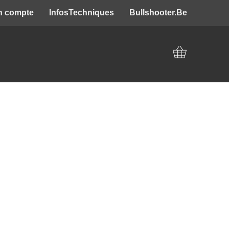
n compte
InfosTechniques
Bullshooter.Be