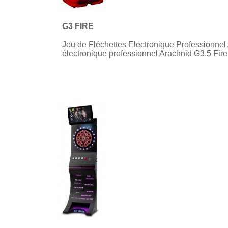
G3 FIRE
Jeu de Fléchettes Electronique Professionnel
électronique professionnel Arachnid G3.5 Fire, 